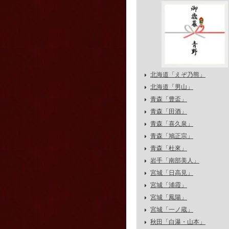
北海道「えぞ乃熊」
北海道「男山」
青森「豊盃」
青森「田酒」
青森「喜久泉」
青森「鳩正宗」
青森「杜來」
岩手「南部美人」
宮城「日高見」
宮城「浦霞」
宮城「鳳陽」
宮城「一ノ蔵」
秋田「白瀑・山本」