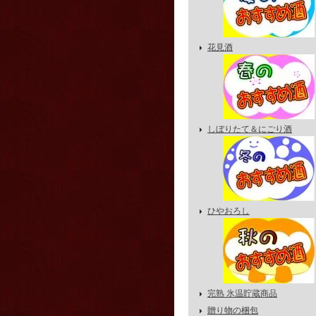
花見酒
しぼりたて＆にごり酒
ひやおろし
完熟 氷温貯蔵商品
贈り物の梱包