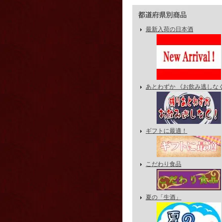
最新入荷の日本酒
あとわずか 《お飲み逃しな
ギフトに最適！
こだわり食品
夏の「生酒」