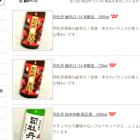
全 [38] 商品中 [13-24] 商品を表示しています
司牡丹 極辛口+14 本醸造 1800ml
司牡丹渾身の超辛口！旨味・辛さのバランスが良く
な味わいです。
司牡丹 極辛口+14 本醸造 720ml
司牡丹渾身の超辛口！旨味・辛さのバランスが良く
な味わいです。
司牡丹 純米吟醸 限定酒 1800ml
ナチュラルで嫌味のないフルーティーさと、ふくよ
ています。