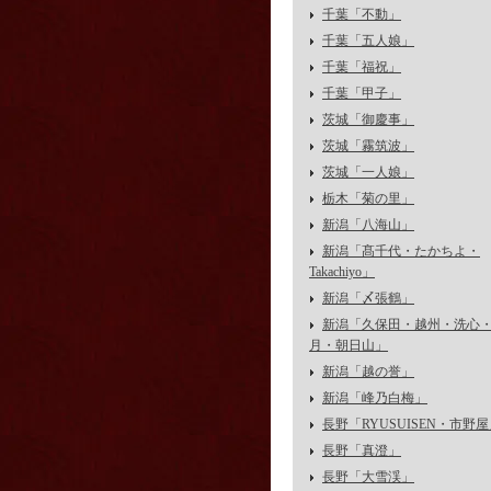
千葉「不動」
千葉「五人娘」
千葉「福祝」
千葉「甲子」
茨城「御慶事」
茨城「霧筑波」
茨城「一人娘」
栃木「菊の里」
新潟「八海山」
新潟「髙千代・たかちよ・
Takachiyo」
新潟「〆張鶴」
新潟「久保田・越州・洗心
月・朝日山」
新潟「越の誉」
新潟「峰乃白梅」
長野「RYUSUISEN・市野
長野「真澄」
長野「大雪渓」