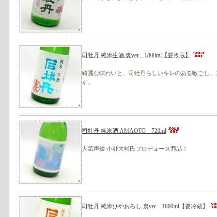
司牡丹 純米生酒 裏ver 1800ml【要冷蔵】
綺麗な味わいと、司牡丹らしいキレのある喉ごし、
す。
司牡丹 純米酒 AMAOTO 720ml
人気声優 小野大輔氏プロデュース商品！
司牡丹 純米ひやおろし 裏ver 1800ml【要冷蔵】