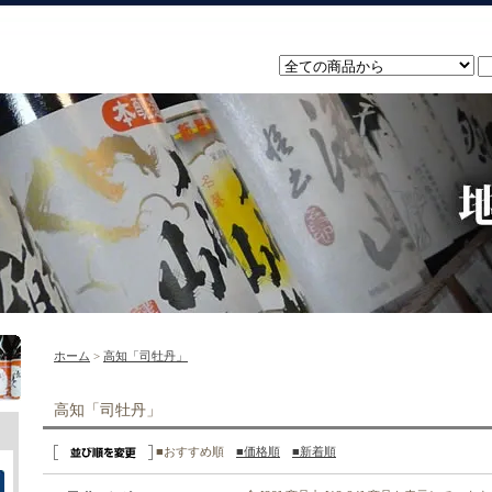
ホーム
>
高知「司牡丹」
高知「司牡丹」
■おすすめ順
■価格順
■新着順