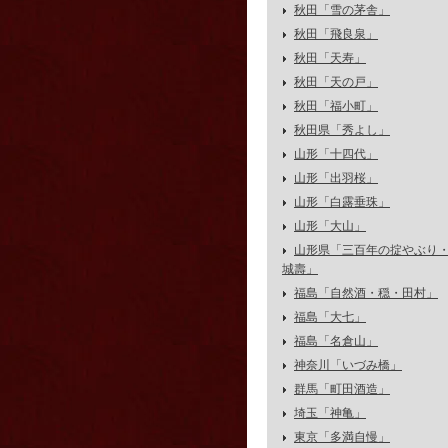
秋田「雪の茅舎」
秋田「飛良泉」
秋田「天寿」
秋田「天の戸」
秋田「福小町」
秋田県「秀よし」
山形「十四代」
山形「出羽桜」
山形「白露垂珠」
山形「大山」
山形県「三百年の掟やぶり
城壽」
福島「自然酒・穏・田村」
福島「大七」
福島「名倉山」
神奈川「いづみ橋」
群馬「町田酒造」
埼玉「神亀」
東京「多満自慢」