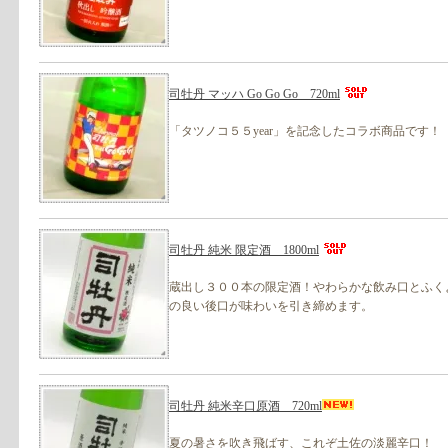
司牡丹 マッハ Go Go Go 720ml
「タツノコ５５year」を記念したコラボ商品です！
司牡丹 純米 限定酒 1800ml
蔵出し３００本の限定酒！やわらかな飲み口とふく
の良い後口が味わいを引き締めます。
司牡丹 純米辛口原酒 720ml
夏の暑さを吹き飛ばす、これぞ土佐の淡麗辛口！