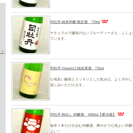
司牡丹 純米吟醸 限定酒 720ml
ナチュラルで嫌味のないフルーティーさと、ふくよ
ています。
く》
司牡丹 Omachi13 純米原酒 720ml
心地良い酸味とスッキリとした飲み口、よく冷やし
楽しみいただけます。
司牡丹 秋出し 吟醸酒 1800ml【要冷蔵】
毎年１本だけ仕込む吟醸酒、爽やかで心地よい吟醸
よい！