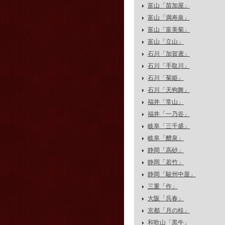
富山「苗加屋」
富山「満寿泉」
富山「富美菊」
富山「立山」
石川「加賀鳶」
石川「手取川」
石川「菊姫」
石川「天狗舞」
福井「常山」
福井「一乃谷」
岐阜「三千盛」
岐阜「醴泉」
静岡「高砂」
静岡「若竹」
静岡「駿州中屋」
三重「作」
大阪「呉春」
京都「月の桂」
和歌山「黒牛」