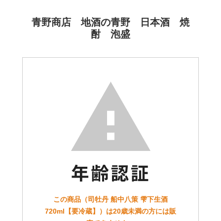
青野商店 地酒の青野 日本酒 焼
酎 泡盛
この商品（司牡丹 船中八策 雫下生酒
720ml【要冷蔵】）は20歳未満の方には販