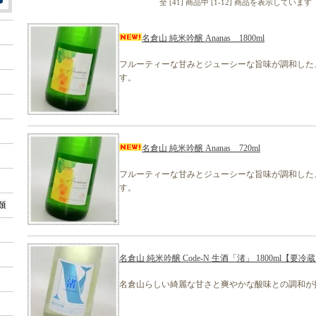
全 [41] 商品中 [1-12] 商品を表示しています
名倉山 純米吟醸 Ananas 1800ml
フルーティーな甘みとジューシーな旨味が調和した
す。
名倉山 純米吟醸 Ananas 720ml
フルーティーな甘みとジューシーな旨味が調和した
す。
名倉山 純米吟醸 Code-N 生酒「渚」 1800ml【要冷
名倉山らしい綺麗な甘さと爽やかな酸味との調和が