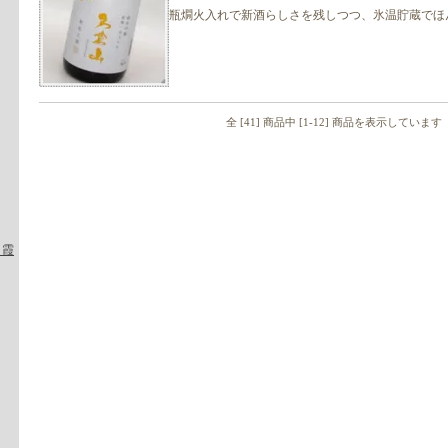
瓶燗火入れで新酒らしさを残しつつ、氷温貯蔵でほ
全 [41] 商品中 [1-12] 商品を表示しています
・霞