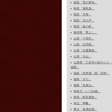
秋田「雪の茅舎」
秋田「飛良泉」
秋田「天寿」
秋田「天の戸」
秋田「福小町」
秋田県「秀よし」
山形「十四代」
山形「出羽桜」
山形「白露垂珠」
山形「大山」
山形県「三百年の掟やぶり
城壽」
福島「自然酒・穏・田村」
福島「大七」
福島「名倉山」
神奈川「いづみ橋」
群馬「町田酒造」
埼玉「神亀」
東京「多満自慢」