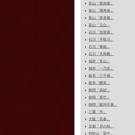
富山「苗加屋」
富山「満寿泉」
富山「富美菊」
富山「立山」
石川「加賀鳶」
石川「手取川」
石川「菊姫」
石川「天狗舞」
福井「常山」
福井「一乃谷」
岐阜「三千盛」
岐阜「醴泉」
静岡「高砂」
静岡「若竹」
静岡「駿州中屋」
三重「作」
大阪「呉春」
京都「月の桂」
和歌山「黒牛」