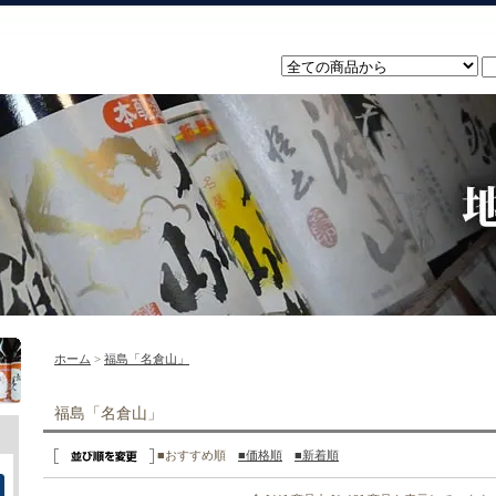
ホーム
>
福島「名倉山」
福島「名倉山」
■おすすめ順
■価格順
■新着順