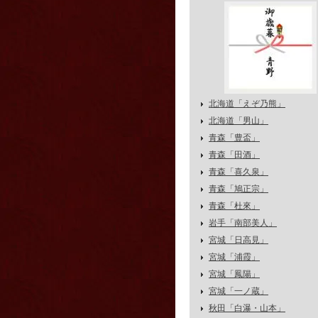
北海道「えぞ乃熊」
北海道「男山」
青森「豊盃」
青森「田酒」
青森「喜久泉」
青森「鳩正宗」
青森「杜來」
岩手「南部美人」
宮城「日高見」
宮城「浦霞」
宮城「鳳陽」
宮城「一ノ蔵」
秋田「白瀑・山本」