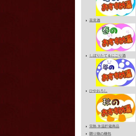
花見酒
しぼりたて＆にごり酒
ひやおろし
完熟 氷温貯蔵商品
贈り物の梱包