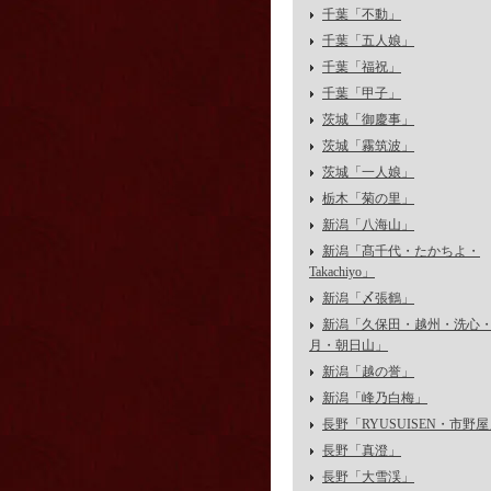
千葉「不動」
千葉「五人娘」
千葉「福祝」
千葉「甲子」
茨城「御慶事」
茨城「霧筑波」
茨城「一人娘」
栃木「菊の里」
新潟「八海山」
新潟「髙千代・たかちよ・
Takachiyo」
新潟「〆張鶴」
新潟「久保田・越州・洗心
月・朝日山」
新潟「越の誉」
新潟「峰乃白梅」
長野「RYUSUISEN・市野
長野「真澄」
長野「大雪渓」