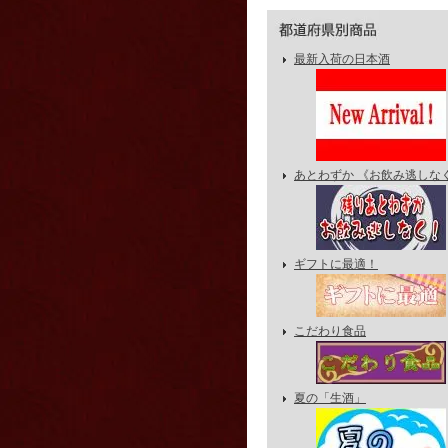
最新入荷の日本酒
あとわずか 《お飲み逃しな
ギフトに最適！
こだわり食品
夏の「生酒」