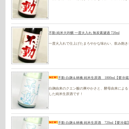
不動 純米大吟醸 一度火入れ 無炭素濾過 720ml
一度火入れで仕上げたまろやかな味わい、飲み飽き
不動 白麹＆林檎 純米生原酒 1800ml【要冷
白麹由来のクエン酸の爽やかさと、酵母由来による
した純米生原酒です！
不動 白麹＆林檎 純米生原酒 720ml【要冷蔵